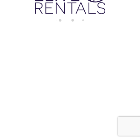
di
n
g.